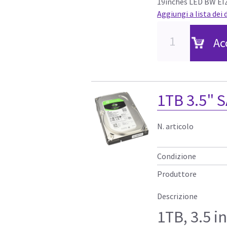
19inches LED BW E
Aggiungi a lista dei 
Ac
1TB 3.5" S
N. articolo
Condizione
Produttore
Descrizione
1TB, 3.5 i