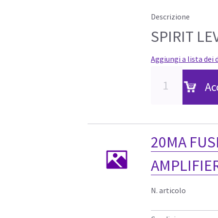
Descrizione
SPIRIT LE
Aggiungi a lista dei 
Ac
20MA FUS
AMPLIFIE
N. articolo