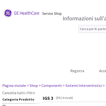
Informazioni sull'
Registra
Acce
Pagina iniziale
> Shop
> Componenti
> Sistemi Interventistici
> 
Cancella tutti i filtri
IGS 3
(552 trovati)
Categoria Prodotto