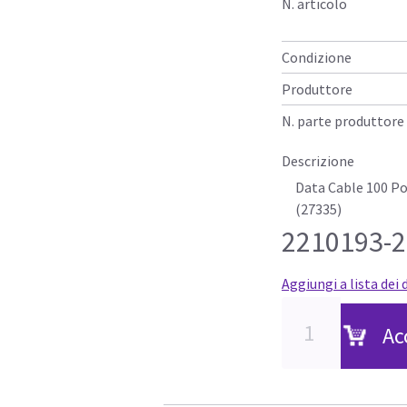
N. articolo
Condizione
Produttore
N. parte produttore
Descrizione
Data Cable 100 P
(27335)
2210193-2
Aggiungi a lista dei 
Ac