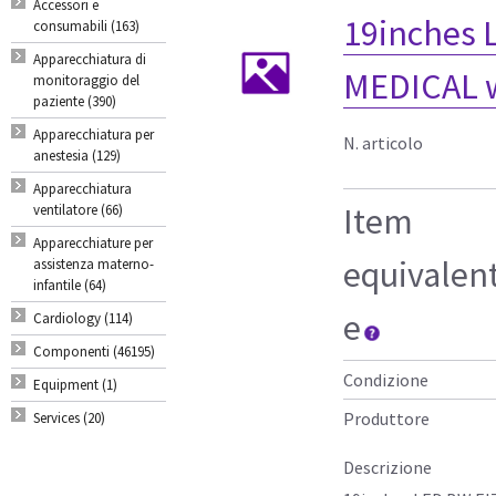
Accessori e
19inches
consumabili (163)
Apparecchiatura di
MEDICAL w
monitoraggio del
paziente (390)
Apparecchiatura per
N. articolo
anestesia (129)
Apparecchiatura
Item
ventilatore (66)
Apparecchiature per
equivalen
assistenza materno-
infantile (64)
e
Cardiology (114)
Componenti (46195)
Condizione
Equipment (1)
Produttore
Services (20)
Descrizione