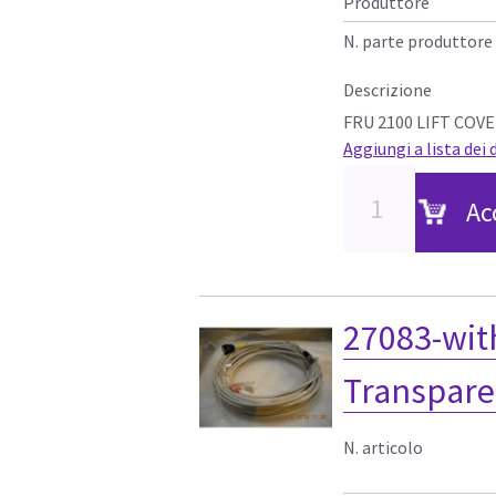
Produttore
N. parte produttore
Descrizione
FRU 2100 LIFT COVE
Aggiungi a lista dei 
Ac
27083-wit
Transpare
N. articolo