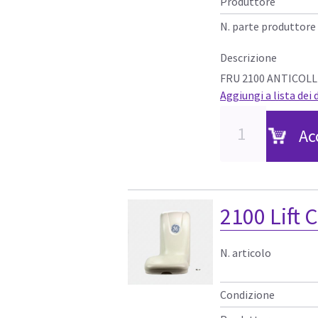
Produttore
N. parte produttore
Descrizione
FRU 2100 ANTICOLL
Aggiungi a lista dei 
Ac
2100 Lift 
N. articolo
Condizione