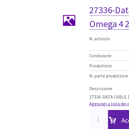
27336-Dat
Omega 4 
N. articolo
Condizione
Produttore
N. parte produttore
Descrizione
27336-DATA CABLE 
Aggiungi a lista dei 
Ac