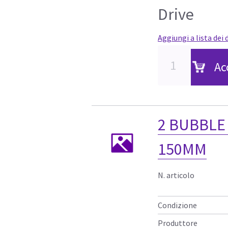
Drive
Aggiungi a lista dei 
Ac
2 BUBBLE 
150MM
N. articolo
Condizione
Produttore