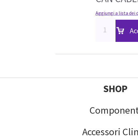
Aggiungi a lista dei 
Ac
SHOP
Component
Accessori Clin