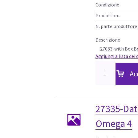
Condizione
Produttore
N. parte produttore
Descrizione
27083-with Box B
Aggiungi a lista dei 
Ac
27335-Dat
Omega 4