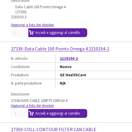
Descrizione
Data Cable 100 Points Omega 4
(27335)
2210193-2
Aggiungi a lista dei desideri
Accedi e aggiungi al carrello
27336-Data Cable 100 Points Omega 4 2210194-2
N. articolo
2210194-2
Condizione
Nuovo
Produttore
GE HealthCare
N. parte produttore
N/A
Descrizione
27336-DATA CABLE 100PTS OMEGA 4
Aggiungi a lista dei desideri
Accedi e aggiungi al carrello
27350-COLL-CONTOUR FILTER CAN CABLE