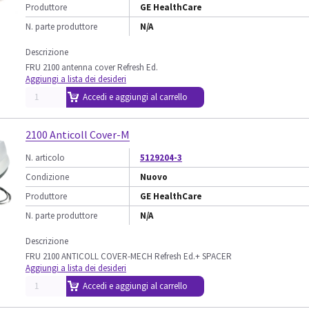
Produttore
GE HealthCare
N. parte produttore
N/A
Descrizione
FRU 2100 antenna cover Refresh Ed.
Aggiungi a lista dei desideri
Accedi e aggiungi al carrello
2100 Anticoll Cover-M
N. articolo
5129204-3
Condizione
Nuovo
Produttore
GE HealthCare
N. parte produttore
N/A
Descrizione
FRU 2100 ANTICOLL COVER-MECH Refresh Ed.+ SPACER
Aggiungi a lista dei desideri
Accedi e aggiungi al carrello