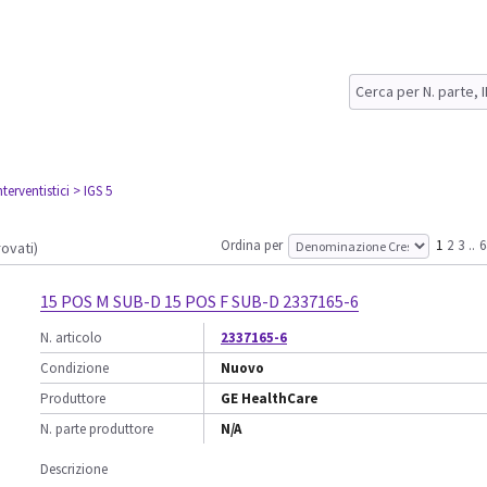
nterventistici
> IGS 5
Ordina per
1
2
3
..
6
rovati)
15 POS M SUB-D 15 POS F SUB-D 2337165-6
N. articolo
2337165-6
Condizione
Nuovo
Produttore
GE HealthCare
N. parte produttore
N/A
Descrizione