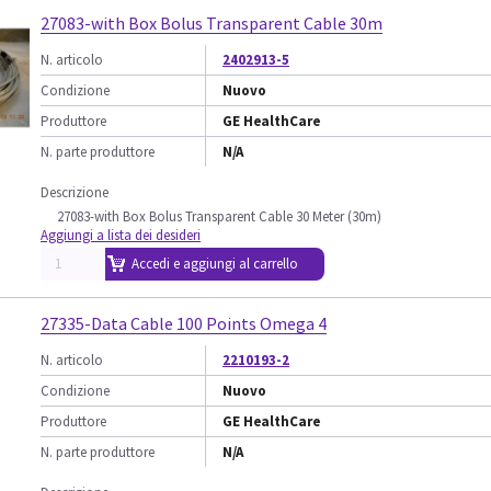
27083-with Box Bolus Transparent Cable 30m
N. articolo
2402913-5
Condizione
Nuovo
Produttore
GE HealthCare
N. parte produttore
N/A
Descrizione
27083-with Box Bolus Transparent Cable 30 Meter (30m)
Aggiungi a lista dei desideri
Accedi e aggiungi al carrello
27335-Data Cable 100 Points Omega 4
N. articolo
2210193-2
Condizione
Nuovo
Produttore
GE HealthCare
N. parte produttore
N/A