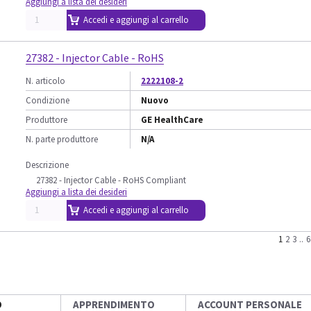
Aggiungi a lista dei desideri
Accedi e aggiungi al carrello
27382 - Injector Cable - RoHS
N. articolo
2222108-2
Condizione
Nuovo
Produttore
GE HealthCare
N. parte produttore
N/A
Descrizione
27382 - Injector Cable - RoHS Compliant
Aggiungi a lista dei desideri
Accedi e aggiungi al carrello
1
2
3
..
6
O
APPRENDIMENTO
ACCOUNT PERSONALE