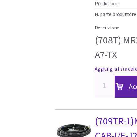
Produttore
N. parte produttore
Descrizione
(708T) MR
A7-TX
Aggiungi a lista dei 
Ac
(709TR-1)
CAB-I/F-J