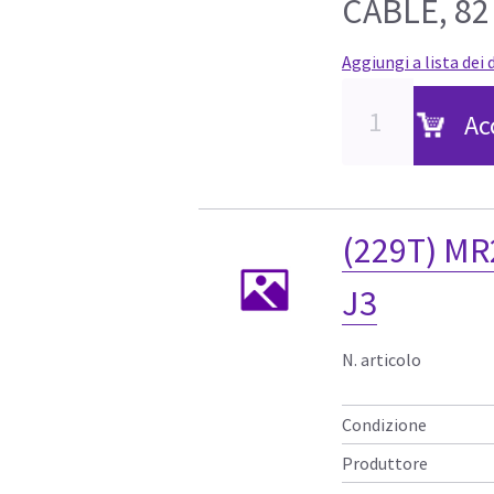
CABLE, 82
Aggiungi a lista dei 
Ac
(229T) MR
J3
N. articolo
Condizione
Produttore