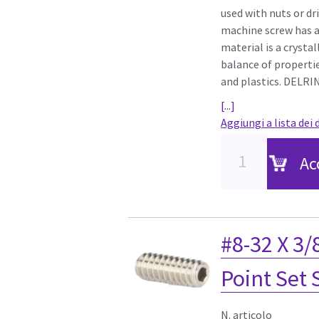
used with nuts or dr
machine screw has a
material is a crystal
balance of properti
and plastics. DELRIN
[...]
Aggiungi a lista dei 
Ac
#8-32 X 3/
Point Set
N. articolo