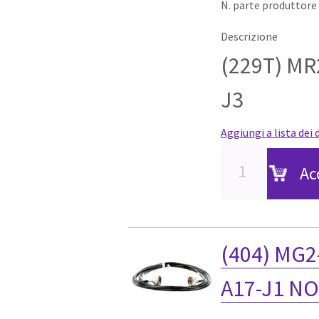
N. parte produttore
Descrizione
(229T) MR
J3
Aggiungi a lista dei 
Ac
(404) MG2
A17-J1 N