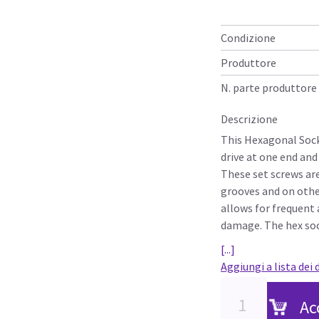
Condizione
Produttore
N. parte produttore
Descrizione
This Hexagonal Sock
drive at one end and
These set screws ar
grooves and on other
allows for frequent
damage. The hex soc
[...]
Aggiungi a lista dei 
Ac