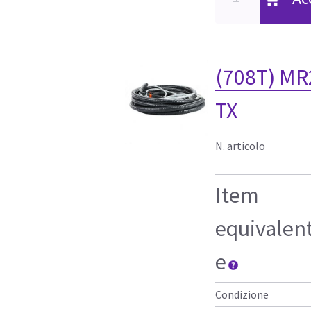
(708T) MR
TX
N. articolo
Item
equivalen
e
Condizione