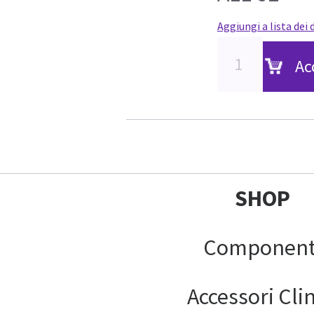
Aggiungi a lista dei 
Ac
SHOP
Component
Accessori Clin