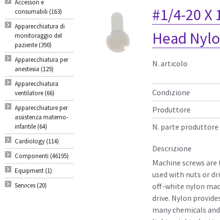
Accessori e
#1/4-20 X 
consumabili (163)
Apparecchiatura di
Head Nylo
monitoraggio del
paziente (390)
Apparecchiatura per
N. articolo
anestesia (129)
Apparecchiatura
Condizione
ventilatore (66)
Apparecchiature per
Produttore
assistenza materno-
N. parte produttore
infantile (64)
Cardiology (114)
Descrizione
Componenti (46195)
Machine screws are 
Equipment (1)
used with nuts or dr
Services (20)
off-white nylon mach
drive. Nylon provide
many chemicals and 