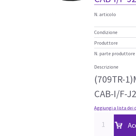
N. articolo
Condizione
Produttore
N. parte produttore
Descrizione
(709TR-1)
CAB-I/F-J
Aggiungi a lista dei 
Ac