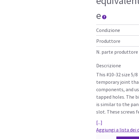
equivalen
e
Condizione
Produttore
N. parte produttore
Descrizione
This #10-32 size 5/8
temporary joint th
components, and used
tapped holes. The b
is similar to the pa
slot. These screws f
[...]
Aggiungi a lista dei 