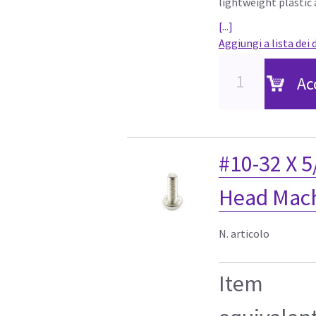
lightweight plastic 
[...]
Aggiungi a lista dei 
Ac
#10-32 X 5
Head Mac
N. articolo
Item