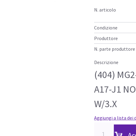
N. articolo
Condizione
Produttore
N. parte produttore
Descrizione
(404) MG2
A17-J1 N
W/3.X
Aggiungi a lista dei 
Ac