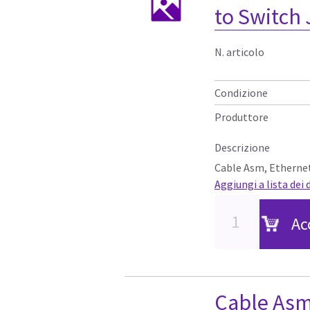
to Switch 
N. articolo
Condizione
Produttore
Descrizione
Cable Asm, Ethernet
Aggiungi a lista dei 
Ac
Cable Asm