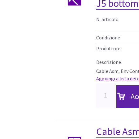
J5 bottom
N. articolo
Condizione
Produttore
Descrizione
Cable Asm, Env Con
Aggiungi a lista dei 
Ac
Cable Asm