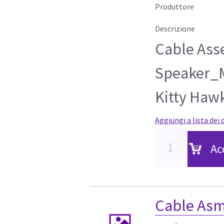
Produttore
Descrizione
Cable Ass
Speaker_M
Kitty Haw
Aggiungi a lista dei 
Ac
Cable Asm