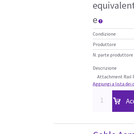
equivalen
e
Condizione
Produttore
N. parte produttore
Descrizione
Attachment Rail P
Aggiungi a lista dei 
Ac