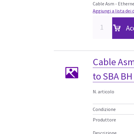
Cable Asm - Etherne
Aggiungi a lista dei 
Ac
Cable Asm
to SBA BH
N. articolo
Condizione
Produttore
Descrizione