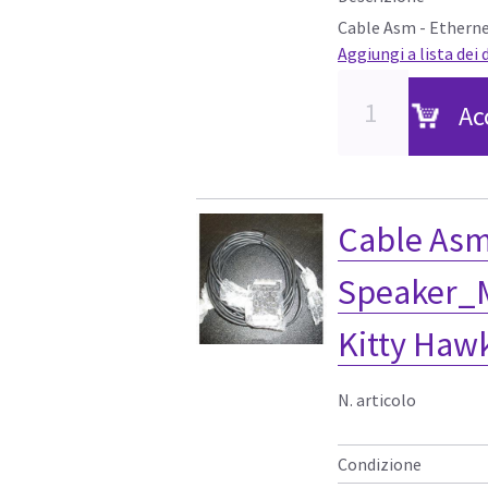
Cable Asm - Ethern
Aggiungi a lista dei 
Ac
Cable Asm
Speaker_
Kitty Haw
N. articolo
Condizione