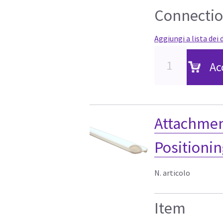
Connecti
Aggiungi a lista dei 
Ac
Attachmen
Positionin
N. articolo
Item