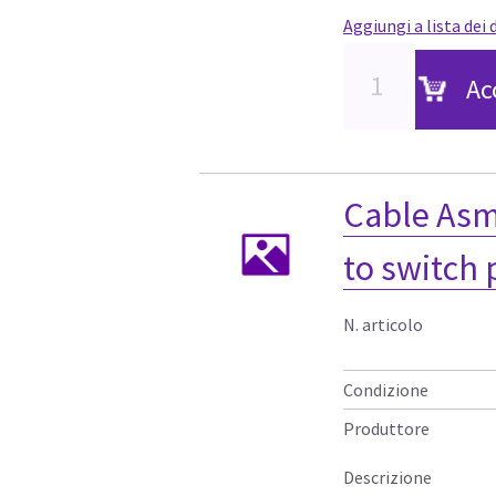
Aggiungi a lista dei 
Ac
Cable Asm
to switch 
N. articolo
Condizione
Produttore
Descrizione