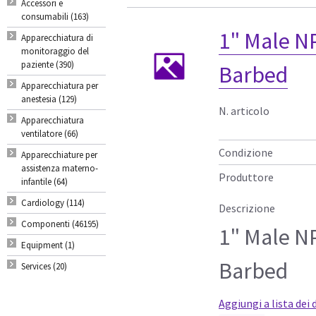
Accessori e
consumabili (163)
1" Male NP
Apparecchiatura di
monitoraggio del
paziente (390)
Barbed
Apparecchiatura per
anestesia (129)
N. articolo
Apparecchiatura
ventilatore (66)
Condizione
Apparecchiature per
assistenza materno-
Produttore
infantile (64)
Cardiology (114)
Descrizione
Componenti (46195)
1" Male NP
Equipment (1)
Barbed
Services (20)
Aggiungi a lista dei 