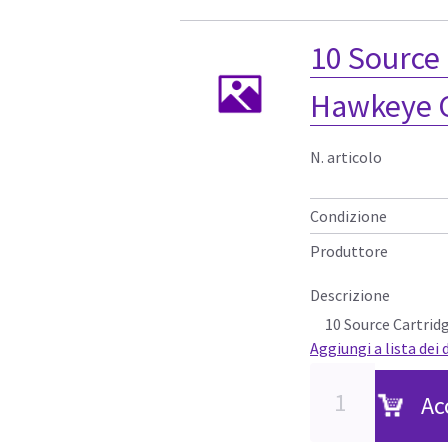
10 Source 
Hawkeye C
N. articolo
Condizione
Produttore
Descrizione
10 Source Cartrid
Aggiungi a lista dei 
Ac