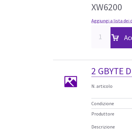
XW6200
Aggiungi a lista dei 
Ac
2 GBYTE D
N. articolo
Condizione
Produttore
Descrizione