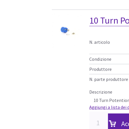
10 Turn P
N. articolo
Condizione
Produttore
N. parte produttore
Descrizione
10 Turn Potentio
Aggiungi a lista dei 
Ac