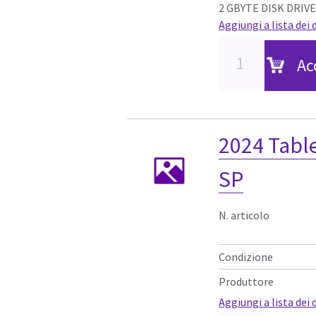
2 GBYTE DISK DRIVE
Aggiungi a lista dei 
Ac
2024 Table
SP
N. articolo
Condizione
Produttore
Aggiungi a lista dei 