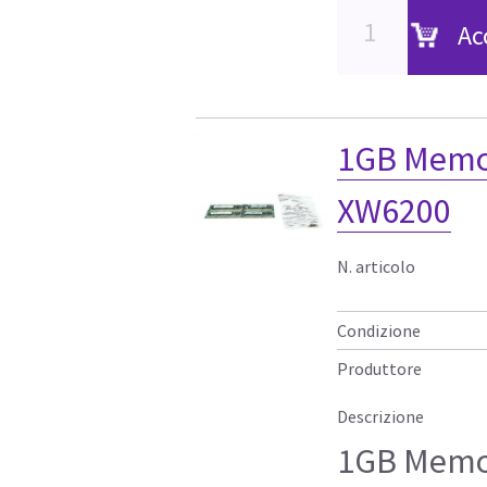
Ac
1GB Memor
XW6200
N. articolo
Condizione
Produttore
Descrizione
1GB Memor