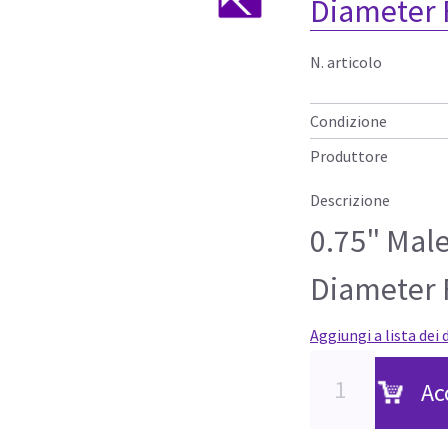
Diameter 
N. articolo
Condizione
Produttore
Descrizione
0.75" Male
Diameter 
Aggiungi a lista dei 
Ac