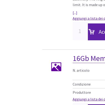
limit. It is made up 
[...]
Aggiungi a lista dei 
Ac
16Gb Memo
N. articolo
Condizione
Produttore
Aggiungi a lista dei 