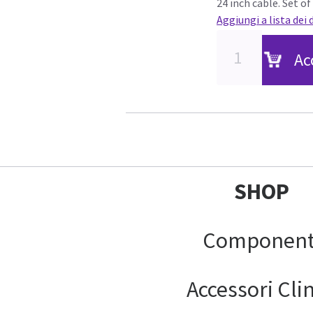
24 inch cable. Set of
Aggiungi a lista dei 
Ac
SHOP
Component
Accessori Clin