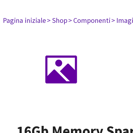
Pagina iniziale
> Shop
> Componenti
> Imag
16Gb Memory Spar