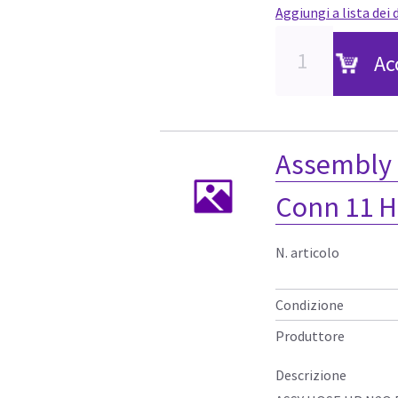
Aggiungi a lista dei 
Ac
Assembly 
Conn 11 
N. articolo
Condizione
Produttore
Descrizione