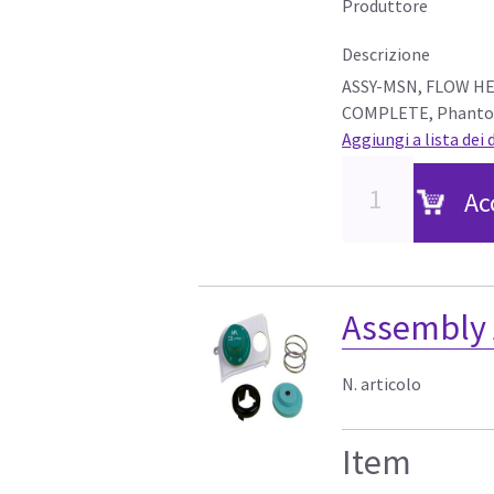
Produttore
Descrizione
ASSY-MSN, FLOW HE
COMPLETE, Phant
Aggiungi a lista dei 
Ac
Assembly 
N. articolo
Item