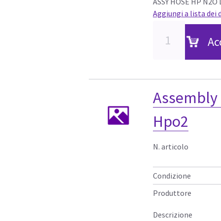
ASSY HOSE HP N2O 
Aggiungi a lista dei 
Ac
Assembly 
Hpo2
N. articolo
Condizione
Produttore
Descrizione