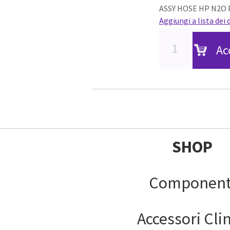
ASSY HOSE HP N2O
Aggiungi a lista dei 
Ac
SHOP
Component
Accessori Clin