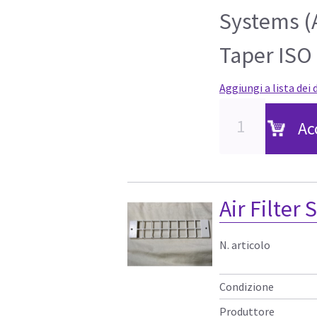
Systems (
Taper ISO
Aggiungi a lista dei 
Ac
Air Filter
N. articolo
Condizione
Produttore