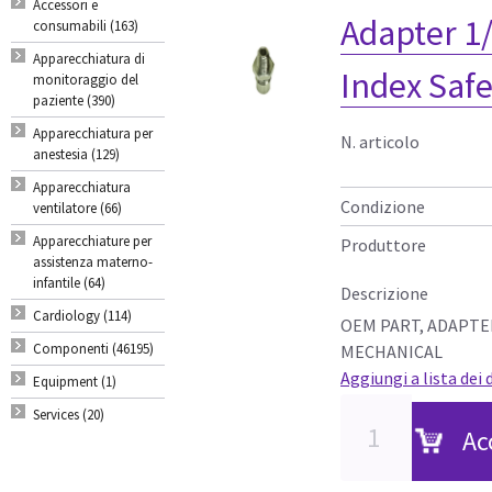
Accessori e
Adapter 1
consumabili (163)
Apparecchiatura di
Index Saf
monitoraggio del
paziente (390)
Apparecchiatura per
N. articolo
anestesia (129)
Apparecchiatura
Condizione
ventilatore (66)
Apparecchiature per
Produttore
assistenza materno-
infantile (64)
Descrizione
Cardiology (114)
OEM PART, ADAPTE
Componenti (46195)
MECHANICAL
Aggiungi a lista dei 
Equipment (1)
Services (20)
Ac