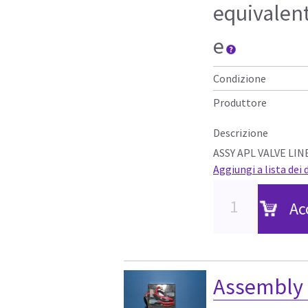
equivalen
e
Condizione
Produttore
Descrizione
ASSY APL VALVE LIN
Aggiungi a lista dei 
Ac
Assembly 