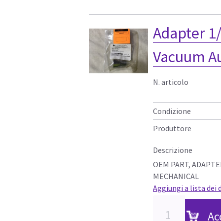
Adapter 1
Vacuum Au
N. articolo
Condizione
Produttore
Descrizione
OEM PART, ADAPTE
MECHANICAL
Aggiungi a lista dei 
Ac