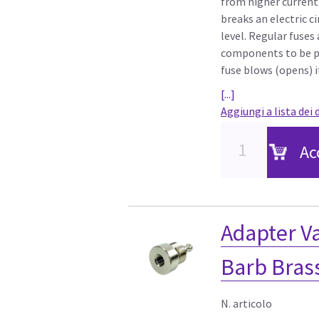
from higher current.
breaks an electric c
level. Regular fuses
components to be p
fuse blows (opens) it
[...]
Aggiungi a lista dei 
Ac
Adapter V
Barb Brass
N. articolo