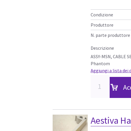
Condizione
Produttore
N. parte produttore
Descrizione
ASSY-MSN, CABLE SE
Phantom
Aggiungi a lista dei 
Ac
Aestiva H