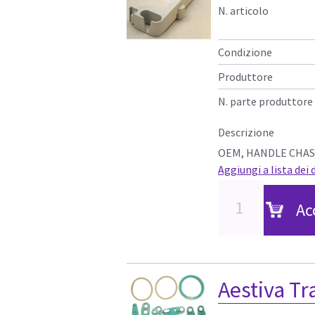
N. articolo
Condizione
Produttore
N. parte produttore
Descrizione
OEM, HANDLE CHAS
Aggiungi a lista dei 
Ac
Aestiva T