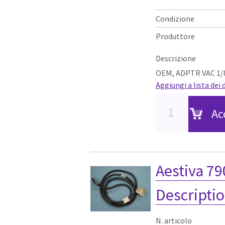
Condizione
Produttore
Descrizione
OEM, ADPTR VAC 1/
Aggiungi a lista dei 
Ac
Aestiva 79
Descriptio
N. articolo