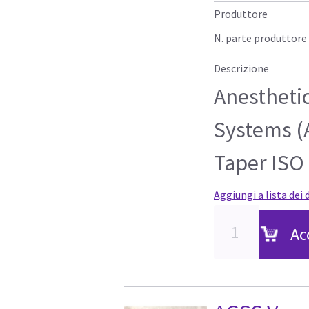
Produttore
N. parte produttore
Descrizione
Anestheti
Systems (
Taper ISO
Aggiungi a lista dei 
Ac