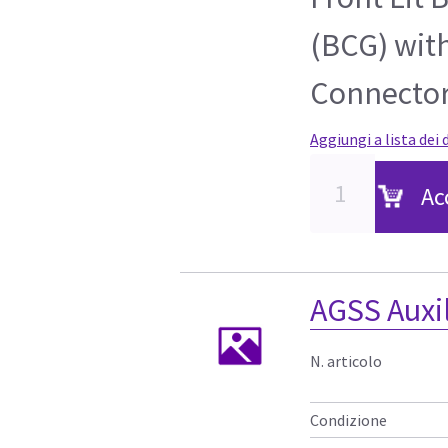
(BCG) wit
Connecto
Aggiungi a lista dei 
Ac
AGSS Auxil
N. articolo
Condizione