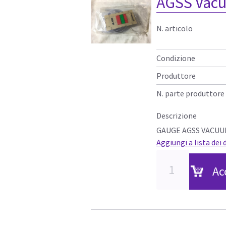
AGSS Vacu
N. articolo
Condizione
Produttore
N. parte produttore
Descrizione
GAUGE AGSS VACUU
Aggiungi a lista dei 
Ac