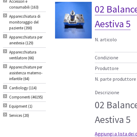
Accessori e
02 Balance
consumabili (163)
Apparecchiatura di
Aestiva 5
monitoraggio del
paziente (390)
Apparecchiatura per
N. articolo
anestesia (129)
Apparecchiatura
Condizione
ventilatore (66)
Apparecchiature per
Produttore
assistenza materno-
N. parte produttore
infantile (64)
Cardiology (114)
Descrizione
Componenti (46195)
02 Balance
Equipment (1)
Services (20)
Aestiva 5
Aggiungi a lista dei 