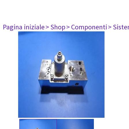
Pagina iniziale
> Shop
> Componenti
> Siste