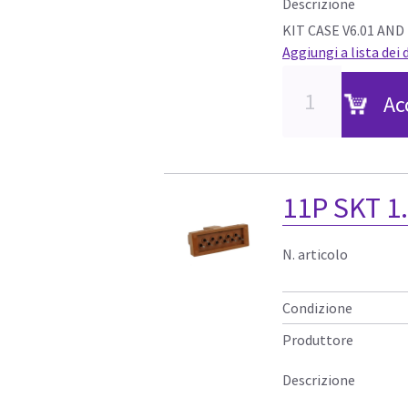
Descrizione
KIT CASE V6.01 AND
Aggiungi a lista dei 
Ac
11P SKT 1
N. articolo
Condizione
Produttore
Descrizione