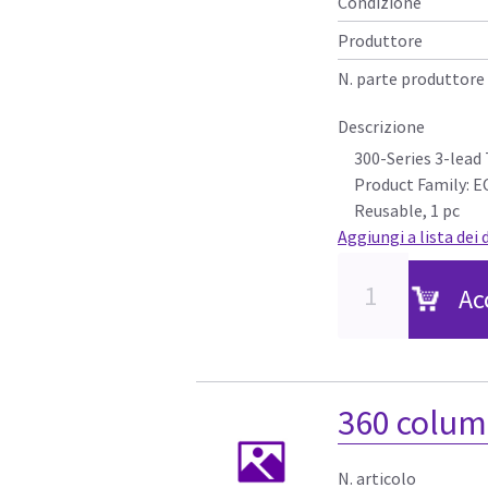
Condizione
Produttore
N. parte produttore
Descrizione
300-Series 3-lead
Product Family: E
Reusable, 1 pc
Aggiungi a lista dei 
Ac
360 colum
N. articolo