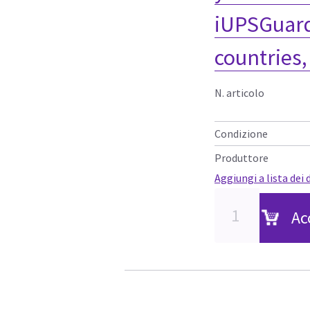
iUPSGuard
countries,
N. articolo
Condizione
Produttore
Aggiungi a lista dei 
Ac