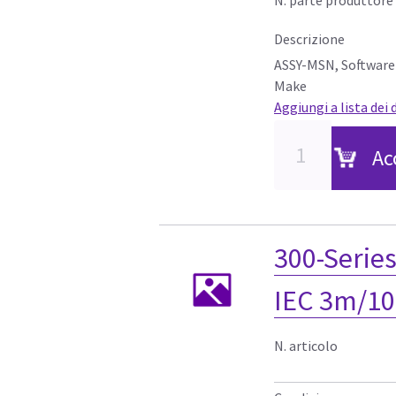
Descrizione
ASSY-MSN, Software A
Make
Aggiungi a lista dei 
Ac
300-Series
IEC 3m/10
N. articolo