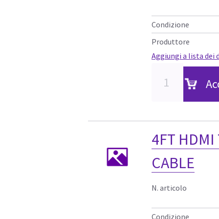
Condizione
Produttore
Aggiungi a lista dei 
Ac
4FT HDMI
CABLE
N. articolo
Condizione