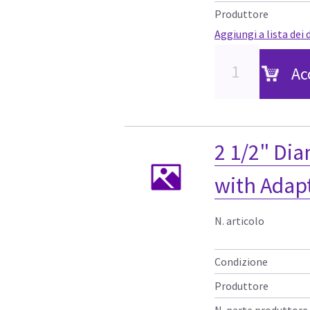
Produttore
Aggiungi a lista dei 
Ac
2 1/2" Di
with Adap
N. articolo
Condizione
Produttore
N. parte produttore