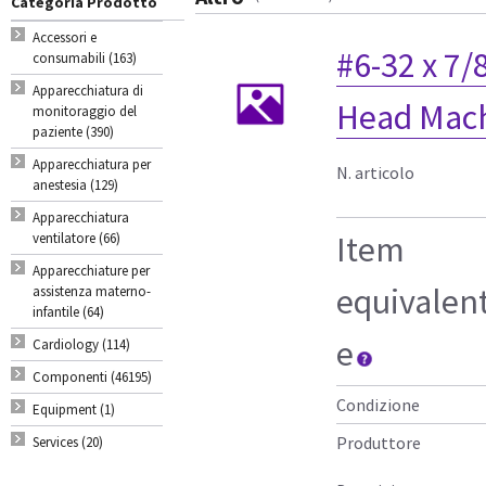
Categoria Prodotto
Accessori e
#6-32 x 7/
consumabili (163)
Apparecchiatura di
Head Mac
monitoraggio del
paziente (390)
Apparecchiatura per
N. articolo
anestesia (129)
Apparecchiatura
Item
ventilatore (66)
Apparecchiature per
equivalen
assistenza materno-
infantile (64)
e
Cardiology (114)
Componenti (46195)
Condizione
Equipment (1)
Produttore
Services (20)