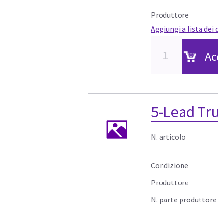
Produttore
Aggiungi a lista dei 
Ac
5-Lead Tr
N. articolo
Condizione
Produttore
N. parte produttore