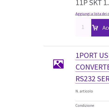
11P SKT 1
Aggiungi a lista dei 
Ac
1PORT US
CONVERTE
RS232 SE
N. articolo
Condizione