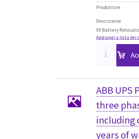
Produttore
Descrizione
9V Battery Relocati
Aggiungi a lista dei 
Ac
ABB UPS P
three pha
including
years of 