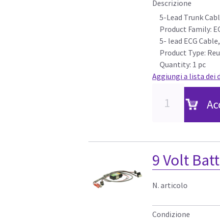
Descrizione
5-Lead Trunk Cabl
Product Family: E
5- lead ECG Cable,
Product Type: Re
Quantity: 1 pc
Aggiungi a lista dei 
Ac
9 Volt Bat
N. articolo
Condizione