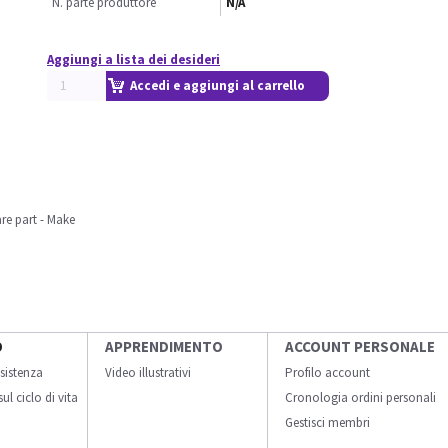
N. parte produttore
N/A
Aggiungi a lista dei desideri
Accedi e aggiungi al carrello
re part - Make
O
APPRENDIMENTO
ACCOUNT PERSONALE
sistenza
Video illustrativi
Profilo account
ul ciclo di vita
Cronologia ordini personali
Gestisci membri