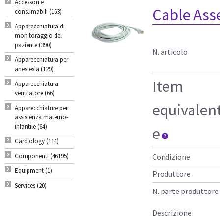
Accessori e
Cable Ass
consumabili (163)
Apparecchiatura di
monitoraggio del
paziente (390)
N. articolo
Apparecchiatura per
anestesia (129)
Item
Apparecchiatura
ventilatore (66)
equivalen
Apparecchiature per
assistenza materno-
infantile (64)
e
Cardiology (114)
Componenti (46195)
Condizione
Equipment (1)
Produttore
Services (20)
N. parte produttore
Descrizione