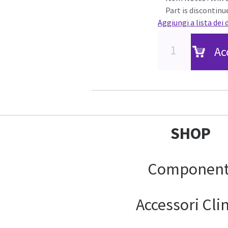
Part is discontinu
Aggiungi a lista dei 
Ac
SHOP
Component
Accessori Clin