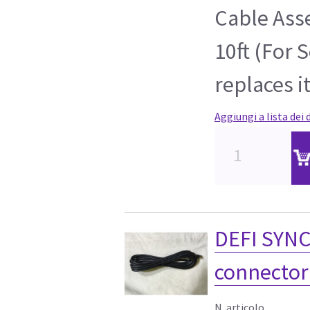
Cable Ass
10ft (For S
replaces i
Aggiungi a lista dei 
DEFI SYNC.
connector
N. articolo