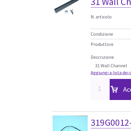
31 Wall C
N. articolo
Condizione
Produttore
Descrizione
31 Wall Channel
Aggiungi a lista dei 
Ac
319G0012-