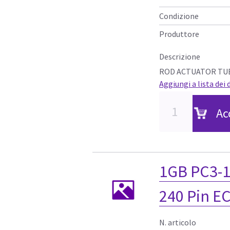
Condizione
Produttore
Descrizione
ROD ACTUATOR TU
Aggiungi a lista dei 
Ac
1GB PC3-1
240 Pin E
N. articolo