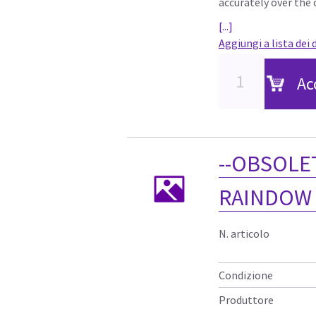
accurately over the
[...]
Aggiungi a lista dei 
Ac
--OBSOLE
RAINDOW 
N. articolo
Condizione
Produttore