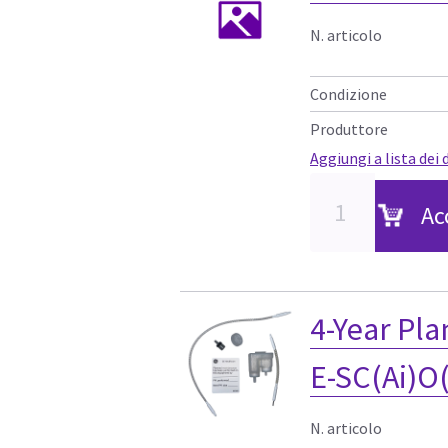
N. articolo
Condizione
Produttore
Aggiungi a lista dei 
Ac
4-Year Pl
E-SC(Ai)O
N. articolo