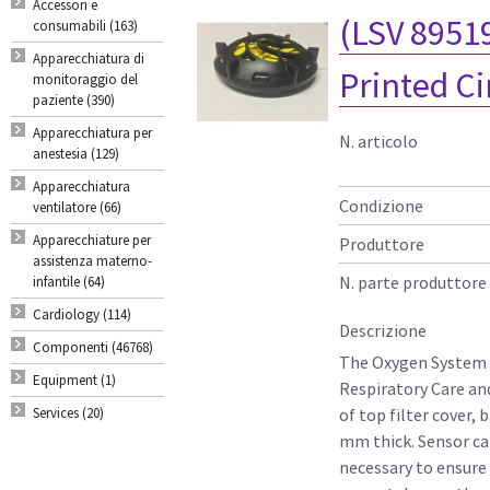
Accessori e
(LSV 8951
consumabili (163)
Apparecchiatura di
Printed C
monitoraggio del
paziente (390)
Apparecchiatura per
N. articolo
anestesia (129)
Apparecchiatura
Condizione
ventilatore (66)
Apparecchiature per
Produttore
assistenza materno-
N. parte produttore
infantile (64)
Cardiology (114)
Descrizione
Componenti (46768)
The Oxygen System C
Equipment (1)
Respiratory Care and
Services (20)
of top filter cover, 
mm thick. Sensor cal
necessary to ensure