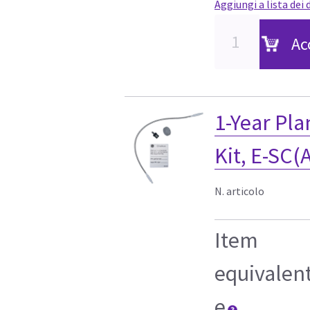
Aggiungi a lista dei 
Ac
1-Year Pl
Kit, E-SC(
N. articolo
Item
equivalen
e