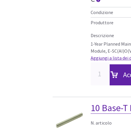
Condizione
Produttore
Descrizione
1-Year Planned Mai
Module, E-SC(AI)O(V
Aggiungi a lista dei 
Ac
10 Base-T 
N. articolo