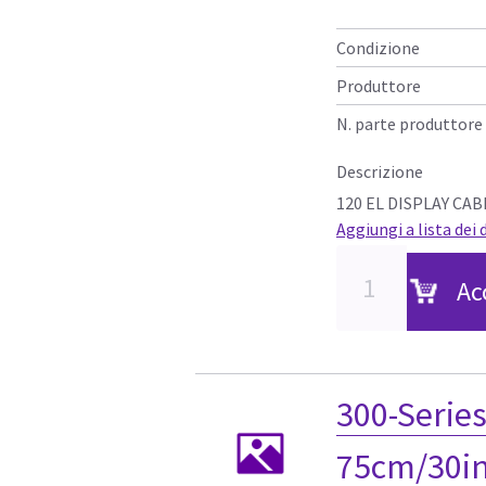
Condizione
Produttore
N. parte produttore
Descrizione
120 EL DISPLAY CAB
Aggiungi a lista dei 
Ac
300-Series 
75cm/30i