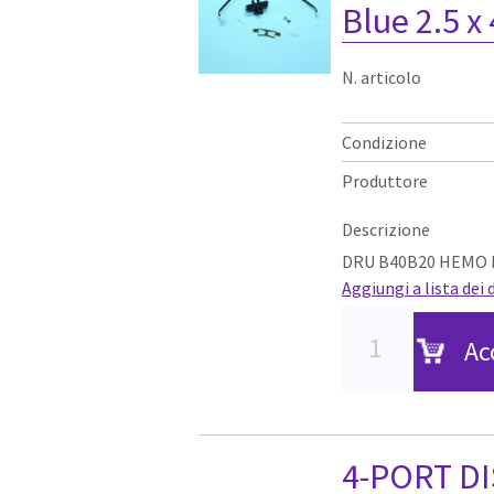
Blue 2.5 x
N. articolo
Condizione
Produttore
Descrizione
DRU B40B20 HEMO
Aggiungi a lista dei 
Ac
4-PORT D