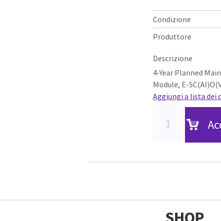
Condizione
Produttore
Descrizione
4-Year Planned Mai
Module, E-SC(AI)O(V
Aggiungi a lista dei 
Ac
SHOP