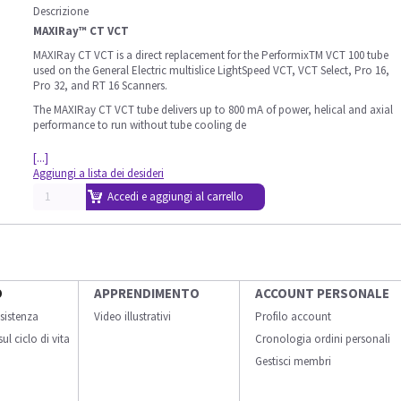
Descrizione
MAXIRay™ CT VCT
MAXIRay CT VCT is a direct replacement for the PerformixTM VCT 100 tube
used on the General Electric multislice LightSpeed VCT, VCT Select, Pro 16,
Pro 32, and RT 16 Scanners.
The MAXIRay CT VCT tube delivers up to 800 mA of power, helical and axial
performance to run without tube cooling de
[...]
Aggiungi a lista dei desideri
Accedi e aggiungi al carrello
O
APPRENDIMENTO
ACCOUNT PERSONALE
sistenza
Video illustrativi
Profilo account
ul ciclo di vita
Cronologia ordini personali
Gestisci membri