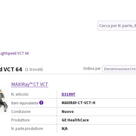
Lightspeed VCT 64
d VCT 64
Ordina per
(1 trovati)
MAXIRay™ CT VCT
N. articolo
D3199T
MAXIRAY-CT-VCT-H
Item equivalente
Condizione
Nuovo
Produttore
GE HealthCare
N. parte produttore
N/A