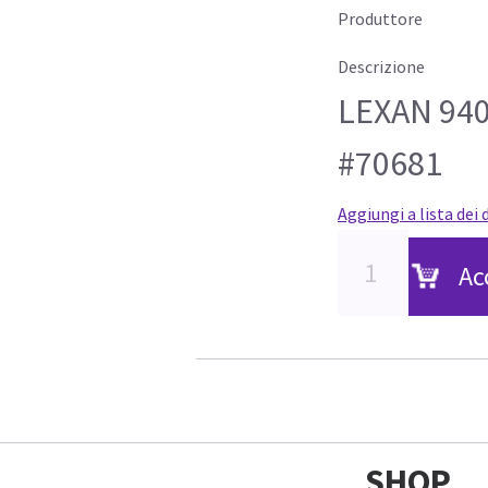
Produttore
Descrizione
LEXAN 94
#70681
Aggiungi a lista dei 
Ac
SHOP