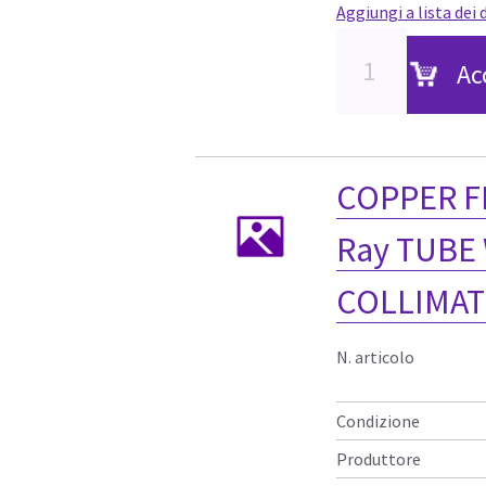
Aggiungi a lista dei 
Ac
COPPER FI
Ray TUBE
COLLIMA
N. articolo
Condizione
Produttore