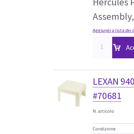
Hercules 
Assembly,
Aggiungi a lista dei 
Ac
LEXAN 94
#70681
N. articolo
Condizione