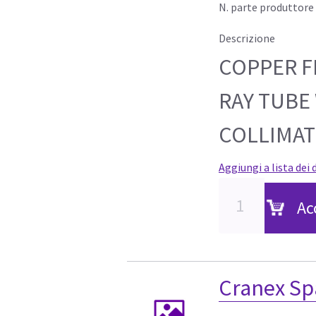
N. parte produttore
Descrizione
COPPER FI
RAY TUBE
COLLIMA
Aggiungi a lista dei 
Ac
Cranex Sp