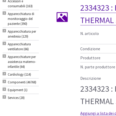
Accessori e
2334323 :
consumabili (163)
Apparecchiatura di
THERMAL
monitoraggio del
paziente (390)
Apparecchiatura per
N. articolo
anestesia (129)
Apparecchiatura
Condizione
ventilatore (66)
Apparecchiature per
Produttore
assistenza materno-
N. parte produttore
infantile (64)
Cardiology (114)
Descrizione
Componenti (46768)
2334323 :
Equipment (1)
Services (20)
THERMAL
Aggiungi a lista dei 