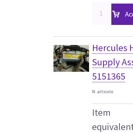
Ac
Hercules 
Supply As
5151365
N. articolo
Item
equivalen