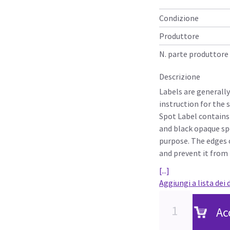
Condizione
Produttore
N. parte produttore
Descrizione
Labels are generall
instruction for the 
Spot Label contains 
and black opaque spo
purpose. The edges o
and prevent it from 
[...]
Aggiungi a lista dei 
Ac