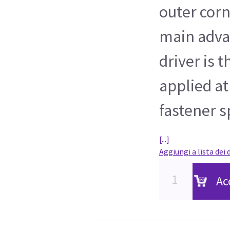
outer corn
main adva
driver is t
applied at
fastener s
[...]
Aggiungi a lista dei 
Ac