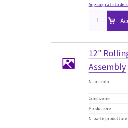
Aggiungi a lista dei 
Ac
12" Rollin
Assembly
N. articolo
Condizione
Produttore
N. parte produttore