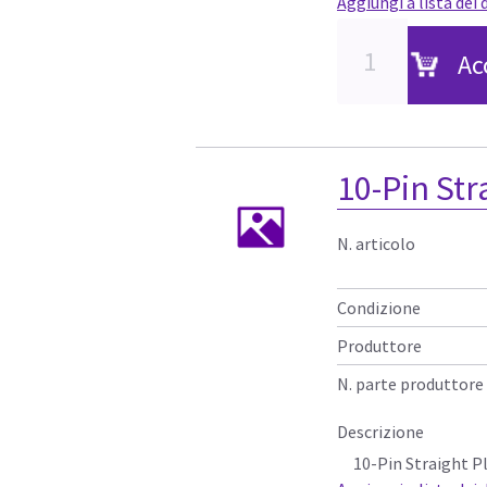
Aggiungi a lista dei 
Ac
10-Pin Str
N. articolo
Condizione
Produttore
N. parte produttore
Descrizione
10-Pin Straight P