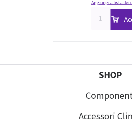
Aggiungi a lista dei 
Ac
SHOP
Component
Accessori Clin