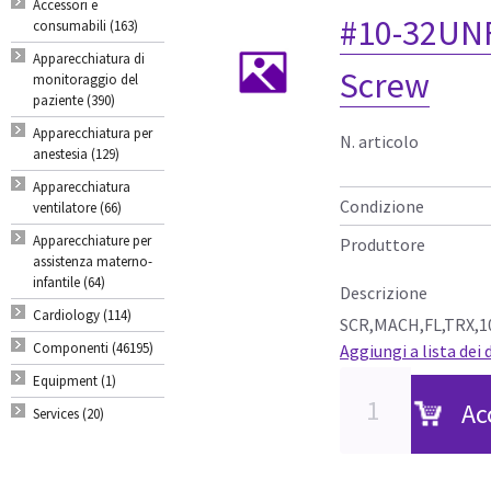
Accessori e
#10-32UNF 
consumabili (163)
Apparecchiatura di
Screw
monitoraggio del
paziente (390)
Apparecchiatura per
N. articolo
anestesia (129)
Apparecchiatura
Condizione
ventilatore (66)
Apparecchiature per
Produttore
assistenza materno-
infantile (64)
Descrizione
Cardiology (114)
SCR,MACH,FL,TRX,10
Componenti (46195)
Aggiungi a lista dei 
Equipment (1)
Ac
Services (20)