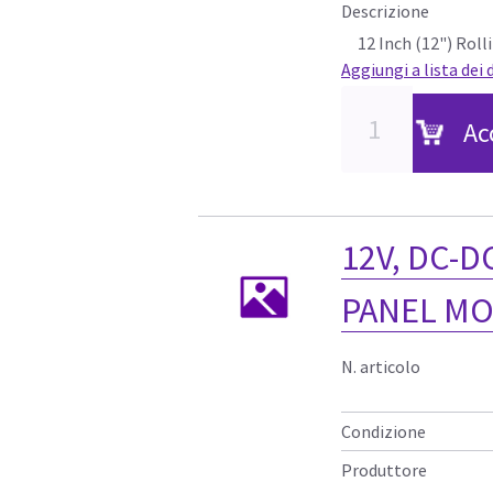
Descrizione
12 Inch (12") Rol
Aggiungi a lista dei 
Ac
12V, DC-D
PANEL M
N. articolo
Condizione
Produttore