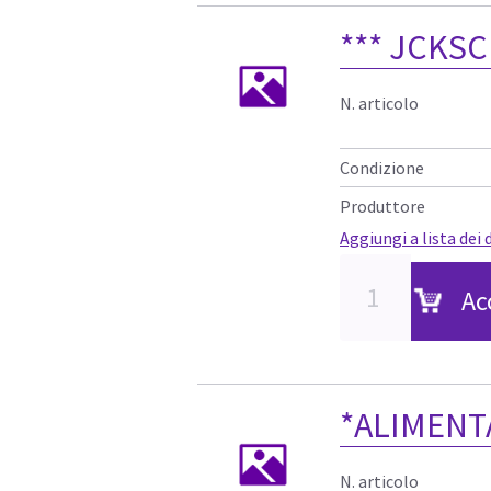
*** JCKSC
N. articolo
Condizione
Produttore
Aggiungi a lista dei 
Ac
*ALIMEN
N. articolo