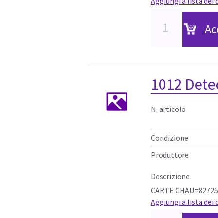
Aggiungi a lista dei 
Ac
1012 Dete
N. articolo
Condizione
Produttore
Descrizione
CARTE CHAU=82725
Aggiungi a lista dei 