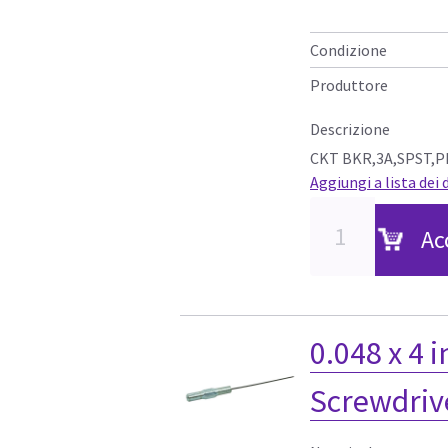
Condizione
Produttore
Descrizione
CKT BKR,3A,SPST,P
Aggiungi a lista dei 
Ac
0.048 x 4 i
Screwdriv