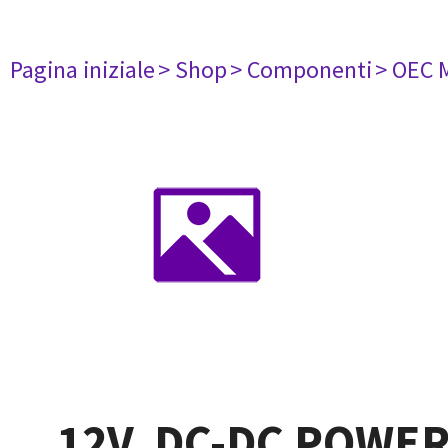
Pagina iniziale
> Shop
> Componenti
> OEC 
12V, DC-DC POWE