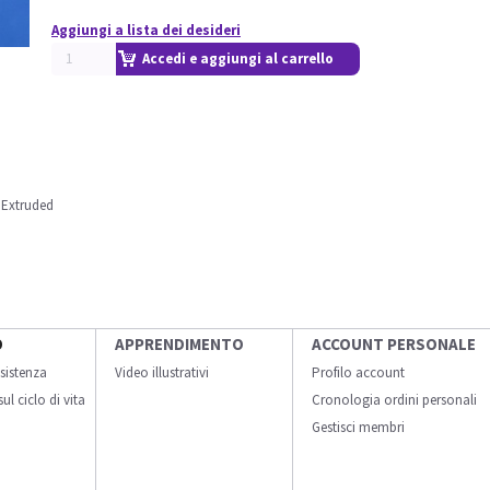
Aggiungi a lista dei desideri
Accedi e aggiungi al carrello
Extruded
O
APPRENDIMENTO
ACCOUNT PERSONALE
sistenza
Video illustrativi
Profilo account
ul ciclo di vita
Cronologia ordini personali
Gestisci membri