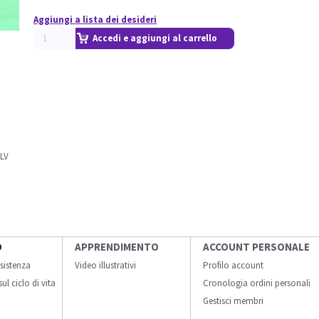
Aggiungi a lista dei desideri
Accedi e aggiungi al carrello
VLV
O
APPRENDIMENTO
ACCOUNT PERSONALE
sistenza
Video illustrativi
Profilo account
ul ciclo di vita
Cronologia ordini personali
Gestisci membri