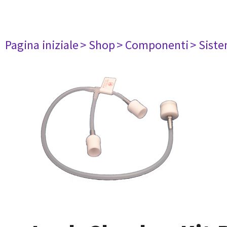
Pagina iniziale
> Shop
> Componenti
> Siste