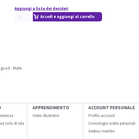
Aggiungi a lista dei desideri
Accedi e aggiungi al carrello
 good - Make
O
APPRENDIMENTO
ACCOUNT PERSONALE
sistenza
Video illustrativi
Profilo account
ul ciclo di vita
Cronologia ordini personali
Gestisci membri