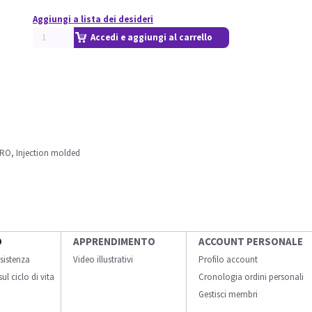
Aggiungi a lista dei desideri
Accedi e aggiungi al carrello
RO, Injection molded
O
APPRENDIMENTO
ACCOUNT PERSONALE
sistenza
Video illustrativi
Profilo account
ul ciclo di vita
Cronologia ordini personali
Gestisci membri