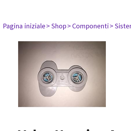
Pagina iniziale
> Shop
> Componenti
> Siste