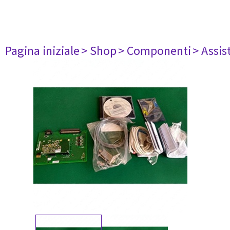
Pagina iniziale
> Shop
> Componenti
> Assis