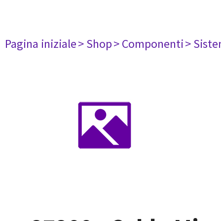
Pagina iniziale
> Shop
> Componenti
> Siste