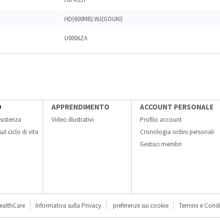
HD(600MB):WJ(GOUKI)
U0006ZA
O
APPRENDIMENTO
ACCOUNT PERSONALE
sistenza
Video illustrativi
Profilo account
ul ciclo di vita
Cronologia ordini personali
Gestisci membri
ealthCare
Informativa sulla Privacy
preferenze sui cookie
Termini e Condi