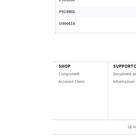
P9149ED
U0006ZA
SHOP
SUPPORT
Componenti
Documenti as
Accessori Clinici
Informazioni s
GE H