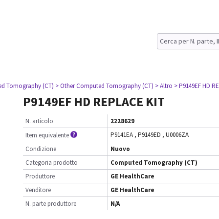
ed Tomography (CT)
> Other Computed Tomography (CT)
> Altro
> P9149EF HD R
P9149EF HD REPLACE KIT
N. articolo
2228629
P9141EA
,
P9149ED
,
U0006ZA
Item equivalente
Condizione
Nuovo
Categoria prodotto
Computed Tomography (CT)
Produttore
GE HealthCare
Venditore
GE HealthCare
N. parte produttore
N/A