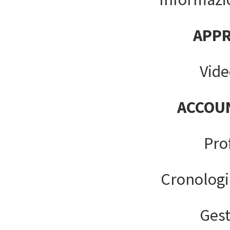
APP
Vide
ACCOU
Pro
Cronologi
Gest