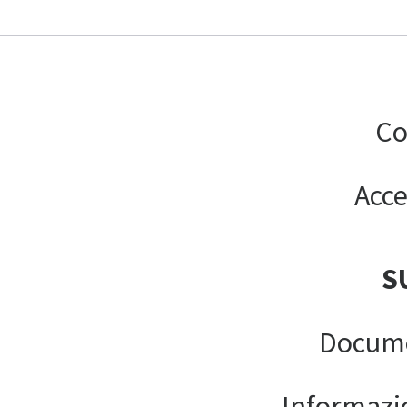
Co
Acce
S
Docume
Informazion