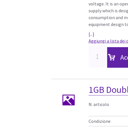
voltage. It is an o
supply which is des
consumption and maxi
equipment design to
[...]
Aggiungi a lista dei 
Ac
1GB Doubl
N. articolo
Condizione