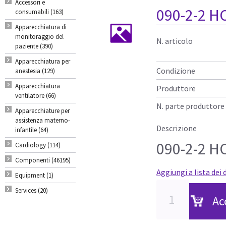
Accessori e
090-2-2 
consumabili (163)
Apparecchiatura di
monitoraggio del
N. articolo
paziente (390)
Apparecchiatura per
Condizione
anestesia (129)
Apparecchiatura
Produttore
ventilatore (66)
N. parte produttore
Apparecchiature per
assistenza materno-
Descrizione
infantile (64)
090-2-2 
Cardiology (114)
Componenti (46195)
Aggiungi a lista dei 
Equipment (1)
Services (20)
Ac