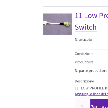
11 Low Pr
Switch
N. articolo
Condizione
Produttore
N. parte produttore
Descrizione
11" LOW PROFILE B
Aggiungi a lista dei 
Ac