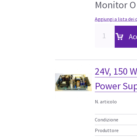
Monitor O
Aggiungi a lista dei 
Ac
24V, 150 
Power Su
N. articolo
Condizione
Produttore