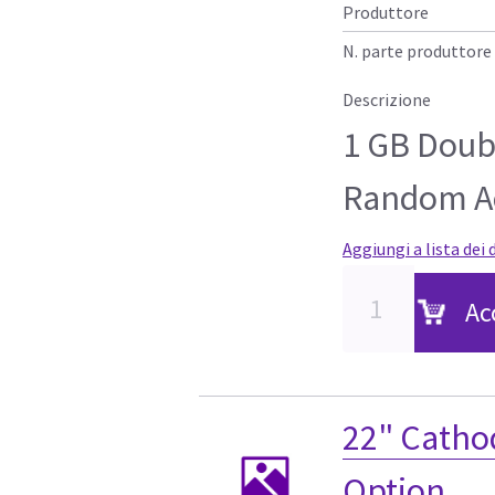
Produttore
N. parte produttore
Descrizione
1 GB Doub
Random A
Aggiungi a lista dei 
Ac
22" Catho
Option