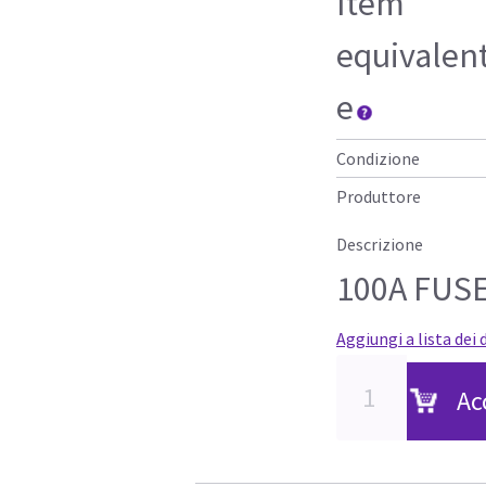
Item
equivalen
e
Condizione
Produttore
Descrizione
100A FUS
Aggiungi a lista dei 
Ac