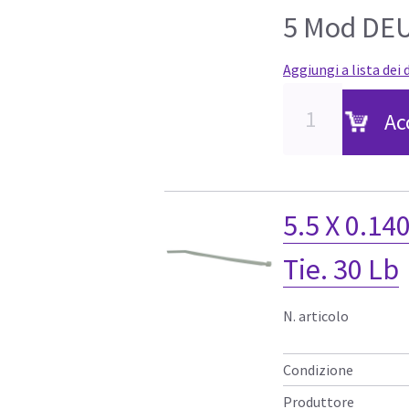
5 Mod DEU
Aggiungi a lista dei 
Ac
5.5 X 0.14
Tie. 30 Lb
N. articolo
Condizione
Produttore