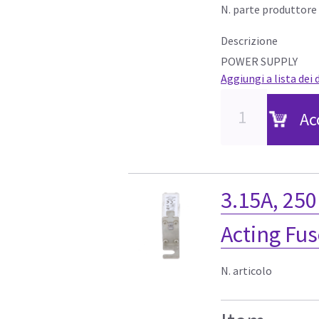
N. parte produttore
Descrizione
POWER SUPPLY
Aggiungi a lista dei 
Ac
3.15A, 25
Acting Fus
N. articolo