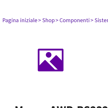
Pagina iniziale
> Shop
> Componenti
> Siste