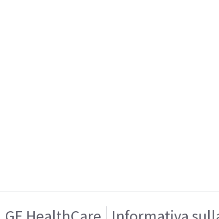
GE HealthCare
Informativa sull