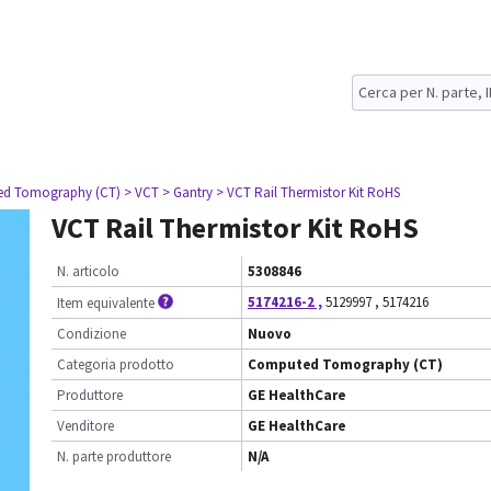
ed Tomography (CT)
> VCT
> Gantry
> VCT Rail Thermistor Kit RoHS
VCT Rail Thermistor Kit RoHS
N. articolo
5308846
5174216-2
,
5129997
,
5174216
Item equivalente
Condizione
Nuovo
Categoria prodotto
Computed Tomography (CT)
Produttore
GE HealthCare
Venditore
GE HealthCare
N. parte produttore
N/A