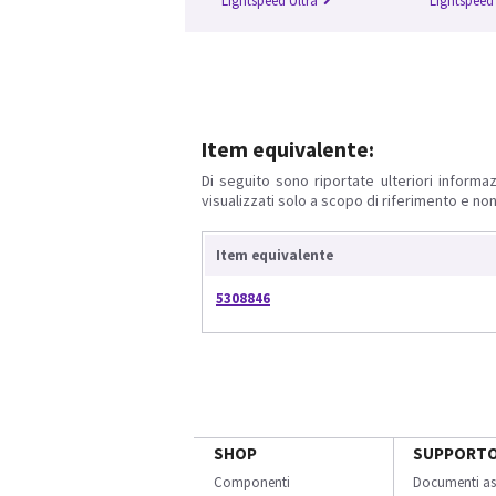
Lightspeed Ultra
Lightspeed
Item equivalente:
Di seguito sono riportate ulteriori informaz
visualizzati solo a scopo di riferimento e non
Item equivalente
5308846
SHOP
SUPPORT
Componenti
Documenti as