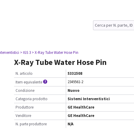
nterventistici
> IGS 3
> X-Ray Tube Water Hose Pin
X-Ray Tube Water Hose Pin
N. articolo
5332508
2349561-2
Item equivalente
Condizione
Nuovo
Categoria prodotto
Sistemi Interventistici
Produttore
GE HealthCare
Venditore
GE HealthCare
N. parte produttore
N/A