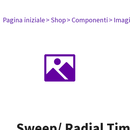
Pagina iniziale
> Shop
> Componenti
> Imag
Sweep/ Radial Timi