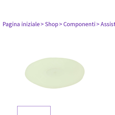
Pagina iniziale
> Shop
> Componenti
> Assis