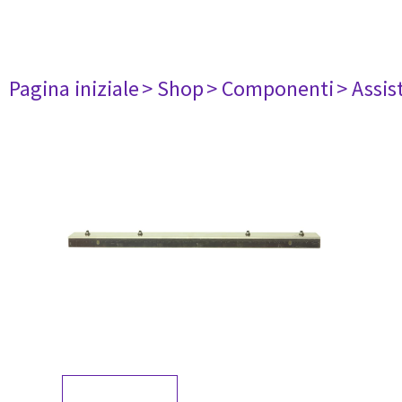
Pagina iniziale
> Shop
> Componenti
> Assis