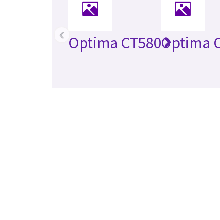
‹
Optima CT580
Optima 