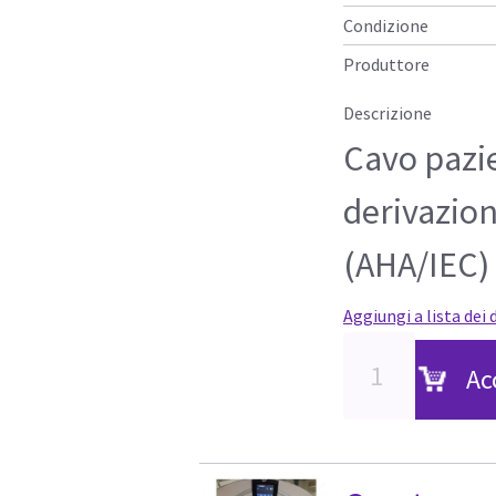
Condizione
Produttore
Descrizione
Cavo pazi
derivazion
(AHA/IEC)
Aggiungi a lista dei 
Ac