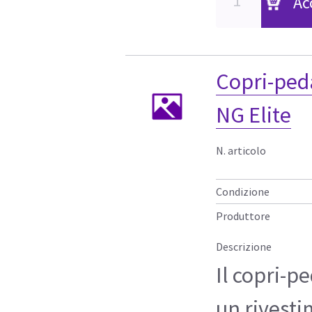
Ac
Copri-peda
NG Elite
N. articolo
Condizione
Produttore
Descrizione
Il copri-p
un rivesti