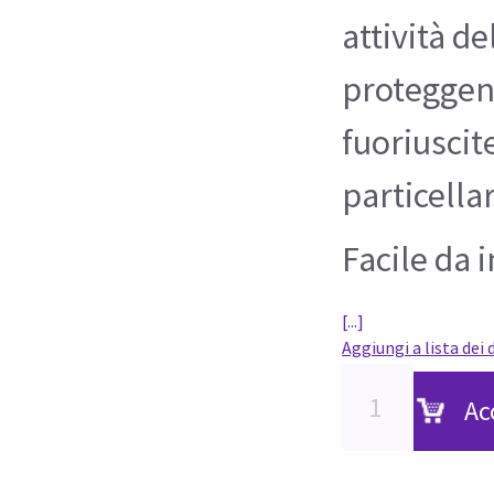
attività d
proteggend
fuoriuscit
particellar
Facile da i
[...]
Aggiungi a lista dei 
Ac