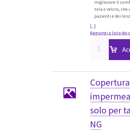
migliorare il comf
tela e velcro, che
pazienti e dei len
[...]
Aggiungi a lista dei 
Ac
Copertura 
impermeab
solo per t
NG