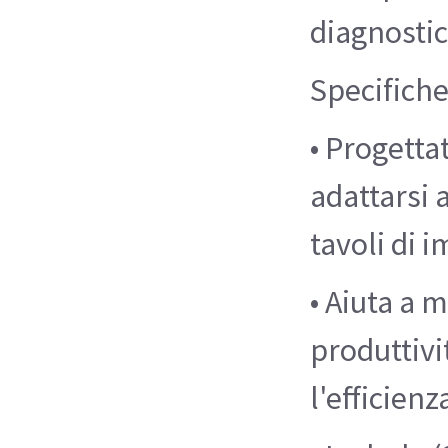
diagnostic
Specifich
• Progettat
adattarsi 
tavoli di 
• Aiuta a m
produttiv
l'efficienz