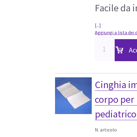
Facile da i
[...]
Aggiungi a lista dei 
Ac
Cinghia i
corpo per
pediatrico
N. articolo