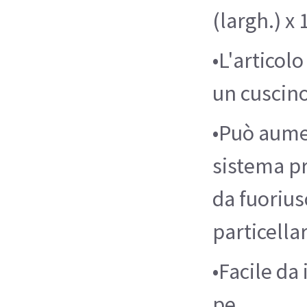
(largh.) x
•L'articol
un cuscino
•Può aumen
sistema pr
da fuorius
particellar
•Facile da
pe