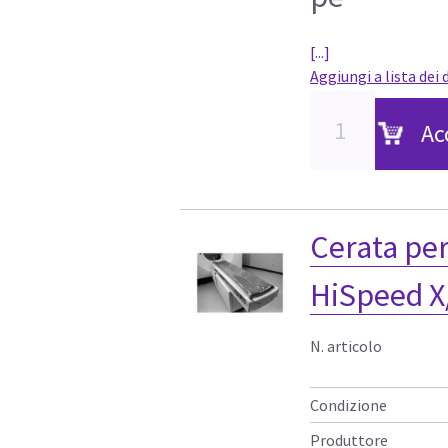
[...]
Aggiungi a lista dei 
Ac
Cerata per
HiSpeed X/
N. articolo
Condizione
Produttore