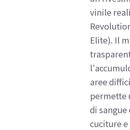
vinile rea
Revolutio
Elite). Il 
trasparen
l'accumulo
aree diffic
permette u
di sangue e
cuciture e