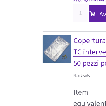
Ac
Copertura 
TC interve
50 pezzi p
N. articolo
Item
equivalen