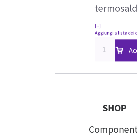
termosalda
[...]
Aggiungi a lista dei 
Ac
SHOP
Component