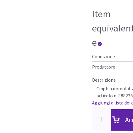
Item
equivalen
e
Condizione
Produttore
Descrizione
Cinghia immobiliz
articolo n. E8823
Aggiungi a lista dei 
Ac