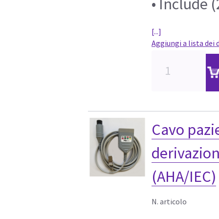
• Include 
[...]
Aggiungi a lista dei 
Cavo pazi
derivazion
(AHA/IEC)
N. articolo