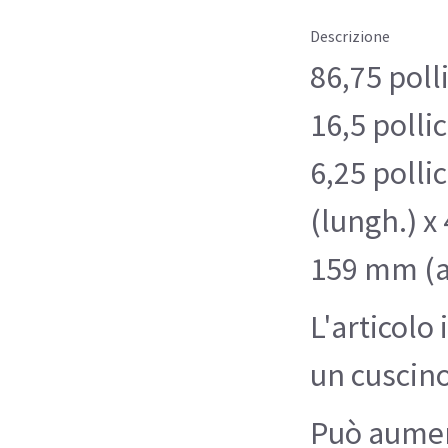
Descrizione
86,75 polli
16,5 pollic
6,25 polli
(lungh.) x
159 mm (a
L'articolo
un cuscino
Può aumen