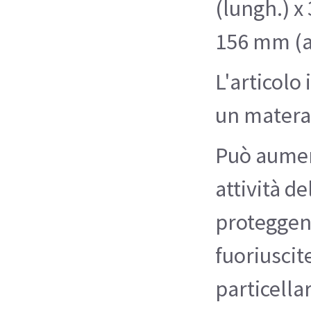
(lungh.) x
156 mm (a
L'articolo
un matera
Può aumen
attività d
proteggend
fuoriuscit
particellar