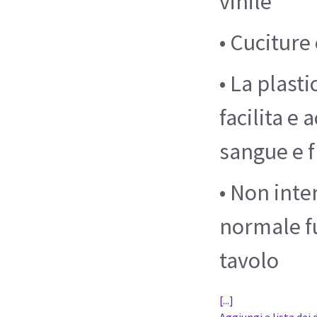
vinile
• Cuciture
• La plast
facilita e 
sangue e f
• Non inter
normale f
tavolo
[...]
Aggiungi a lista dei 