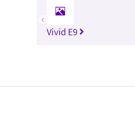
‹
Vivid E9