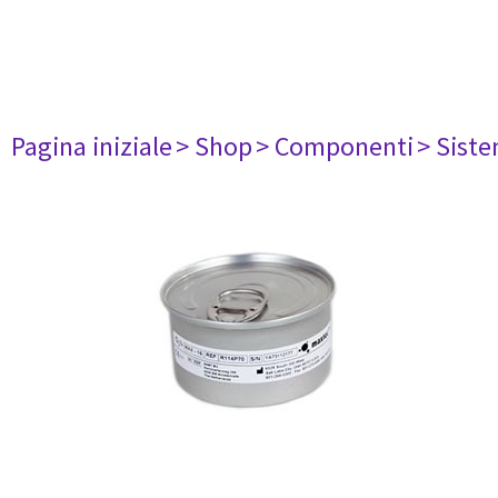
Pagina iniziale
> Shop
> Componenti
> Siste